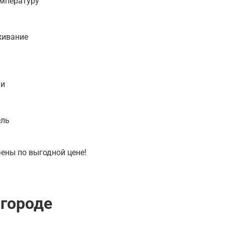
емпературу
живание
ии
ель
ены по выгодной цене!
вгороде