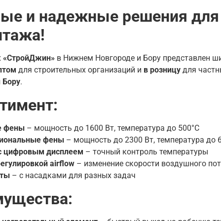
е и надежные решения для н
тажа!
х
«СтройДжин»
в Нижнем Новгороде и Бору представлен ш
птом
для строительных организаций и
в розницу
для частн
 Бору
.
тимент:
е фены
– мощность до 1600 Вт, температура до 500°C
иональные фены
– мощность до 2300 Вт, температура до 
с цифровым дисплеем
– точный контроль температуры
егулировкой airflow
– изменение скорости воздушного по
кты
– с насадками для разных задач
ущества: