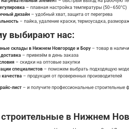
нагревательный элемент
– быстрый выход на рабочую т
регулировка
– плавная настройка температуры (50–650°C)
ичный дизайн
– удобный хват, защита от перегрева
альность
– пайка, удаление краски, термоусадка, размора
у выбирают нас:
нные склады в Нижнем Новгороде и Бору
– товар в налич
 доставка
– привезём в день заказа
словия
– скидки на оптовые закупки
тации специалистов
– поможем выбрать подходящую мод
 качества
– продукция от проверенных производителей
райс-лист
– и получите профессиональные строительные ф
строительные в Нижнем Но