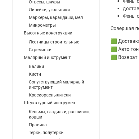
Фены с
Отвесы, шнуры
достав
Линейки, угольники
Фены с
Маркеры, карандаши, мел
Микрометры
Совершая по
Высотные конструкции
🟩 Доставк
Лестницы строительные
🟩 Авто то
Стремянки
🟩 Возврат 
Малярный инструмент
Валики
Кисти
Сопутствующий малярный
инструмент
Краскораспылители
Штукатурный инструмент
Кельмы, гладилки, расшивки,
ковши
Правила
Терки, полутерки