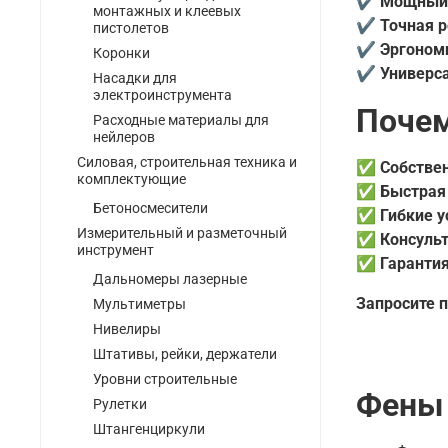
✔
Мощный 
монтажных и клеевых
✔
Точная 
пистолетов
✔
Эргоном
Коронки
✔
Универс
Насадки для
электроинструмента
Почем
Расходные материалы для
нейлеров
Силовая, строительная техника и
✅
Собстве
комплектующие
✅
Быстрая
Бетоносмесители
✅
Гибкие у
Измерительный и разметочный
✅
Консуль
инструмент
✅
Гарантия
Дальномеры лазерные
Запросите п
Мультиметры
Нивелиры
Штативы, рейки, держатели
Уровни строительные
Фены 
Рулетки
Штангенциркули