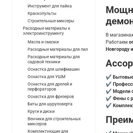
Инструмент для пайка
Мощны
Краскопульты
демон
Строительные миксеры
Расходные материалы к
электроинструменту
В магазина
Работаем
о
Масла и смазки
Новгороду и
Расходные материалы для пил
Расходные материалы для
Ассор
садовой техники
Оснастка для шлифмашин
✔
Бытовы
Оснастка для УШМ
✔
Професс
Оснастка для дрелей и
перфораторов
✔
Модели 
Оснастка для фрезеров
✔
Фены с р
Биты для шуруповерта
✔
Компле
Круги и диски
Преим
Венчики для строительных
миксеров
Комплектующие для