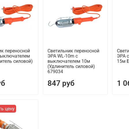
ик переносной
Светильник переносной
Свет
выключателем
ЭРА WL-10m с
ЭРА 
итель силовой)
выключателем 10м
15м 
(Удлинитель силовой)
679034
уб
847 руб
1 0
ть цену