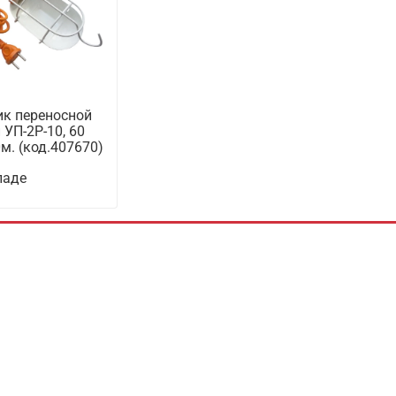
ик переносной
УП-2Р-10, 60
0м. (код.407670)
ладе