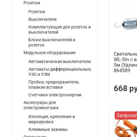
Розетки
Розетки
Выключатели
Комплектующие для розеток и
выключателей
Блоки выключателей и
розеток
Модульное оборудование
Светильн
WL-5m с 
Автоматические выключатели
5м (Удлин
Автоматы дифференциальные,
864589
УЗО и УЗМ
Пробки, предохранители,
668 р
плавкие вставки
Счетчики электроэнергии
Аксессуары для
электромонтажа
Запроси
Изоляция, крепления и
маркировка
Клеммные зажимы