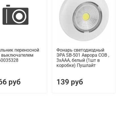
ильник переносной
Фонарь светодиодный
с выключателем
ЭРА SB-501 Аврора СОВ ,
Б0035328
3хААА, белый (1шт в
коробке) Пушлайт
66 руб
139 руб