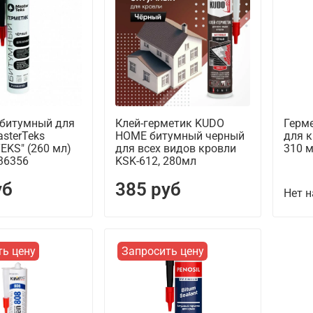
 битумный для
Клей-герметик KUDO
Герм
sterTeks
HOME битумный черный
для 
EKS" (260 мл)
для всех видов кровли
310 м
36356
KSK-612, 280мл
уб
385 руб
Нет н
ть цену
Запросить цену