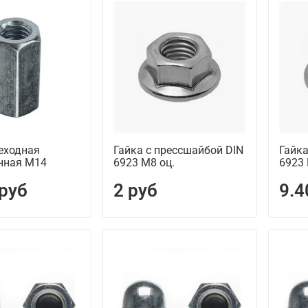
еходная
Гайка с прессшайбой DIN
Гайка
нная М14
6923 М8 оц.
6923 
 руб
2 руб
9.4