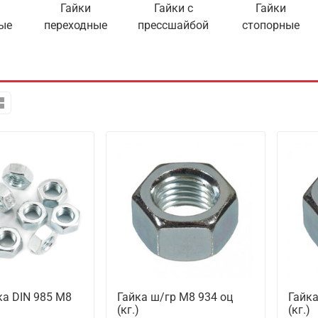
Гайки
Гайки с
Гайки
ые
переходные
прессшайбой
стопорные
а DIN 985 М8
Гайка ш/гр М8 934 оц
Гайка
(кг.)
(кг.)