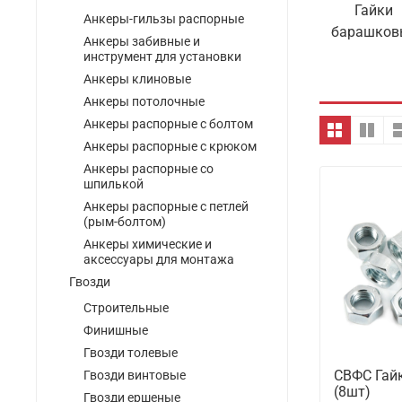
Гайки
Анкеры-гильзы распорные
барашков
Анкеры забивные и
инструмент для установки
Анкеры клиновые
Анкеры потолочные
Анкеры распорные с болтом
Анкеры распорные с крюком
Анкеры распорные со
шпилькой
Анкеры распорные с петлей
(рым-болтом)
Анкеры химические и
аксессуары для монтажа
Гвозди
Строительные
Финишные
Гвозди толевые
СВФС Гайк
Гвозди винтовые
(8шт)
Гвозди ершеные