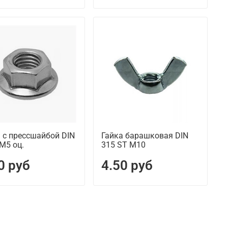
 с прессшайбой DIN
Гайка барашковая DIN
М5 оц.
315 ST М10
0 руб
4.50 руб