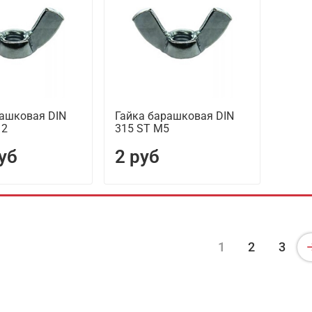
рашковая DIN
Гайка барашковая DIN
12
315 ST М5
уб
2 руб
1
2
3