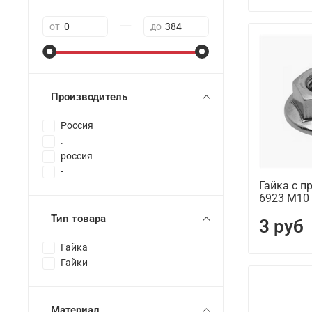
—
от
до
Производитель
Россия
.
россия
-
Гайка с п
6923 М10 
Тип товара
3 руб
Гайка
Гайки
Материал