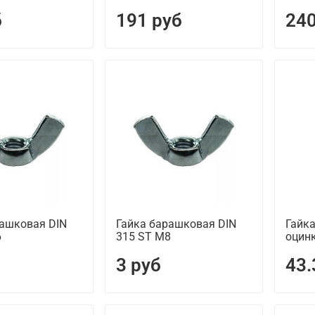
б
191 руб
240
рашковая DIN
Гайка барашковая DIN
Гайка
6
315 ST М8
оцин
3 руб
43.