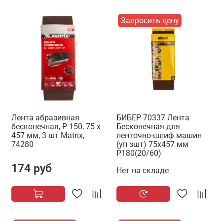
Запросить цену
Лента абразивная
БИБЕР 70337 Лента
бесконечная, P 150, 75 х
Бесконечная для
457 мм, 3 шт Matrix,
ленточно-шлиф машин
74280
(уп зшт) 75х457 мм
Р180(20/60)
174 руб
Нет на складе