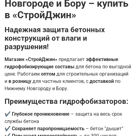
Новгороде и Бору – купить
в «СтройДжин»
Надежная защита бетонных
конструкций от влаги и
разрушения!
Магазин «СтройДжин»
предлагает
эффективные
гидрофобизирующие составы
для бетона по выгодной
цене. Работаем
оптом
для строительных организаций
и
в розницу
для частных клиентов, с
доставкой
по
Нижнему Новгороду и Бору.
Преимущества гидрофобизаторов:
✔
Глубокое проникновение
– защита на весь срок
службы бетона
✔
Сохраняет паропроницаемость
– бетон "дышит"
✔
Повышает морозостойкость
– до 300 циклов