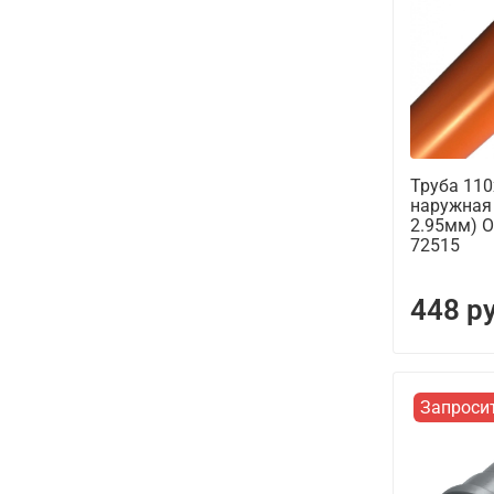
Труба 11
наружная 
2.95мм)
72515
448 р
Запроси