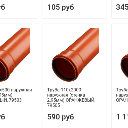
уб
105 руб
345
0х500 наружная
Труба 110х2000
Труб
.95мм)
наружная (стенка
наруж
Й, 79503
2.95мм) ОРАНЖЕВЫЙ,
ОРА
79505
уб
590 руб
1 1