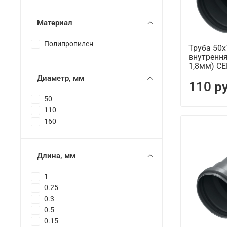
Материал
Полипропилен
Труба 50
внутрення
1,8мм) С
Диаметр, мм
110 р
50
110
160
Длина, мм
1
0.25
0.3
0.5
0.15