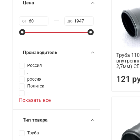
Цена
—
от
до
Производитель
Труба 11
внутрення
Россия
2,7мм) С
.
121 р
россия
Политек
-
Показать все
Тип товара
Труба