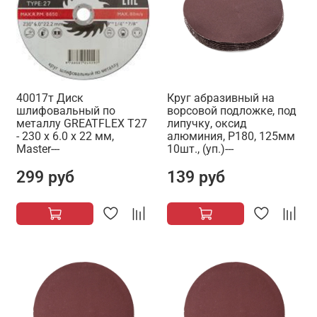
40017т Диск
Круг абразивный на
шлифовальный по
ворсовой подложке, под
металлу GREATFLEX T27
липучку, оксид
- 230 x 6.0 x 22 мм,
алюминия, Р180, 125мм
Master---
10шт., (уп.)---
299 руб
139 руб