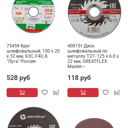
73459 Круг
40015т Диск
шлифовальный, 150 х 20
шлифовальный по
х 32 мм, 63С, F40, K
металлу T27- 125 x 6.0 x
"Луга" Россия
22 мм, GREATFLEX
Master---
528 руб
118 руб