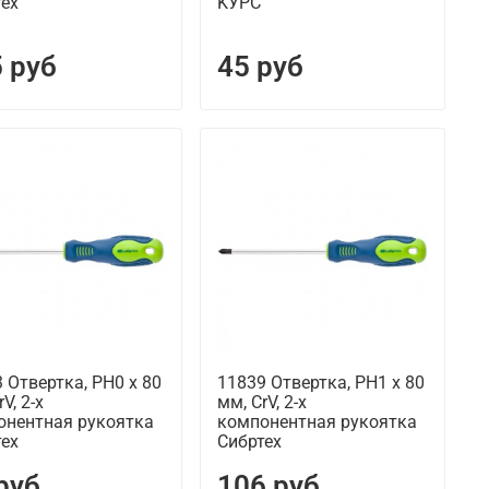
тех
KУРС
 руб
45 руб
 Отвертка, PH0 х 80
11839 Отвертка, PH1 х 80
V, 2-х
мм, CrV, 2-х
онентная рукоятка
компонентная рукоятка
тех
Сибртех
руб
106 руб