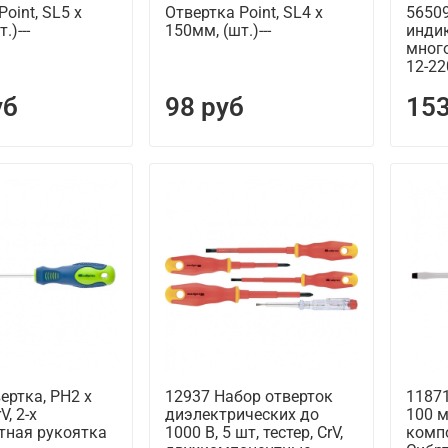
oint, SL5 х
Отвертка Point, SL4 х
5650
.)---
150мм, (шт.)---
инди
мног
12-22
уб
98 руб
153
ертка, PH2 х
12937 Набор отверток
11871
V, 2-х
диэлектрических до
100 м
тная рукоятка
1000 В, 5 шт, тестер, CrV,
комп