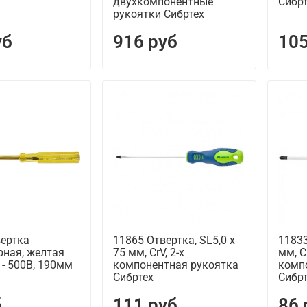
двухкомпонентные
Сибр
рукоятки Сибртех
уб
916 руб
105
вертка
11865 Отвертка, SL5,0 х
11833
рная, желтая
75 мм, CrV, 2-х
мм, Cr
 - 500В, 190мм
компонентная рукоятка
комп
Сибртех
Сибр
б
111 руб
86 