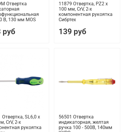
9М Отвертка
11879 Отвертка, PZ2 х
каторная
100 мм, CrV, 2-х
офункциональная
компонентная рукоятка
0 В, 130 мм MOS
Сибртех
 руб
139 руб
 Отвертка, SL6,0 х
56501 Отвертка
м, CrV, 2-х
индикаторная, желтая
онентная рукоятка
ручка 100 - 500В, 140мм