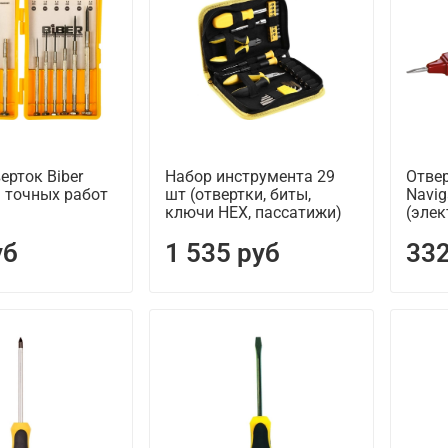
ерток Biber
Набор инструмента 29
Отвер
 точных работ
шт (отвертки, биты,
Navig
ключи НЕХ, пассатижи)
(элек
уб
1 535 руб
332