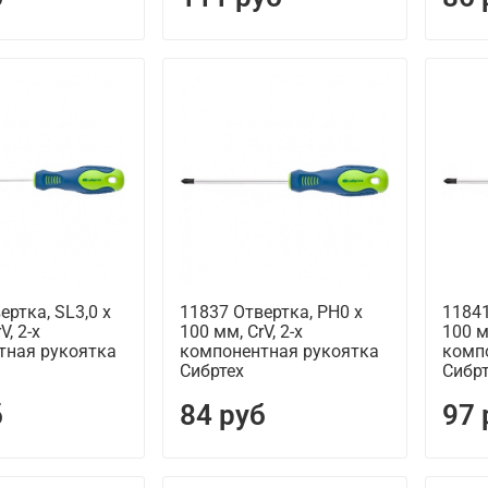
ертка, SL3,0 х
11837 Отвертка, PH0 х
11841
V, 2-х
100 мм, CrV, 2-х
100 м
тная рукоятка
компонентная рукоятка
комп
Сибртех
Сибр
б
84 руб
97 