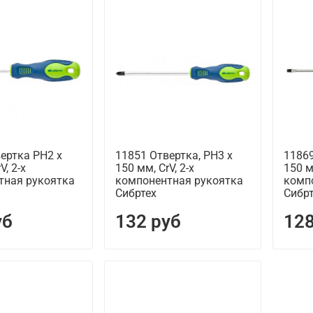
ертка PH2 х
11851 Отвертка, PH3 х
11869
V, 2-х
150 мм, CrV, 2-х
150 м
тная рукоятка
компонентная рукоятка
комп
Сибртех
Сибр
уб
132 руб
128