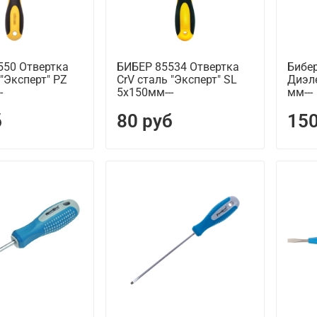
550 Отвертка
БИБЕР 85534 Отвертка
Бибер
 "Эксперт" PZ
CrV сталь "Эксперт" SL
Диэле
-
5х150мм---
мм---
б
80 руб
150