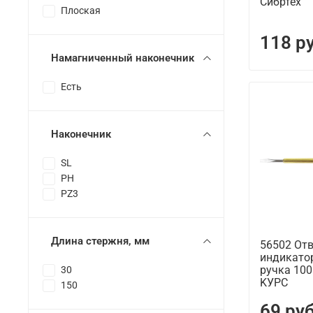
Сибртех
Плоская
118 р
Намагниченный наконечник
Есть
Наконечник
SL
PH
PZ3
Длина стержня, мм
56502 От
индикато
ручка 100
30
KУРС
150
69 ру