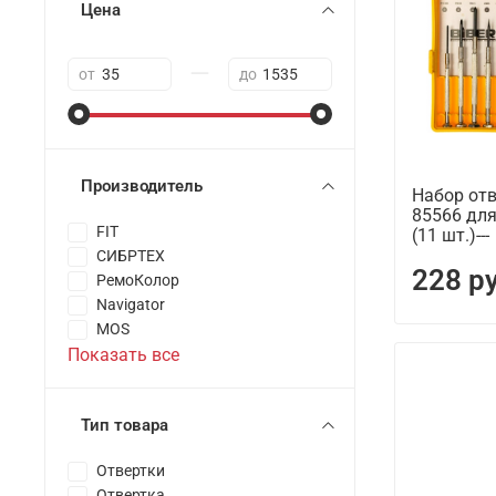
Цена
—
от
до
Производитель
Набор отв
85566 для
FIT
(11 шт.)---
СИБРТЕХ
228 р
РемоКолор
Navigator
MOS
Показать все
Тип товара
Отвертки
Отвертка