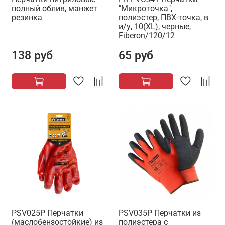
полный облив, манжет
"Микроточка",
резинка
полиэстер, ПВХ-точка, в
и/у, 10(XL), черные,
Fiberon/120/12
138 руб
65 руб
PSV025P Перчатки
PSV035P Перчатки из
(маслобензостойкие) из
полиэстера с