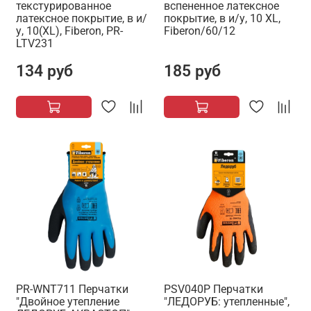
текстурированное
вспененное латексное
латексное покрытие, в и/
покрытие, в и/у, 10 XL,
у, 10(XL), Fiberon, PR-
Fiberon/60/12
LTV231
134 руб
185 руб
PR-WNT711 Перчатки
PSV040P Перчатки
"Двойное утепление
"ЛЕДОРУБ: утепленные",