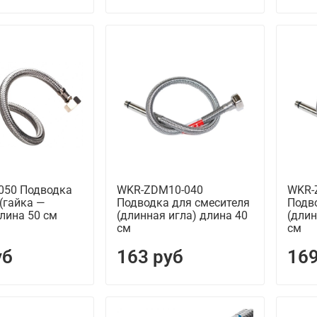
050 Подводка
WKR-ZDM10-040
WKR-
(гайка —
Подводка для смесителя
Подв
лина 50 см
(длинная игла) длина 40
(длин
см
см
уб
163 руб
169