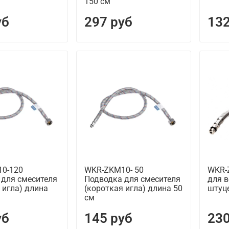
150 см
уб
297 руб
132
0-120
WKR-ZKM10- 50
WKR-
 для смесителя
Подводка для смесителя
для в
 игла) длина
(короткая игла) длина 50
штуце
см
уб
145 руб
230