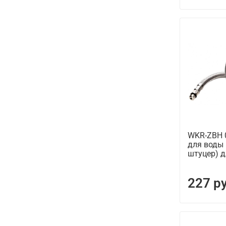
WKR-ZBH 
для воды 
штуцер) д
227 р