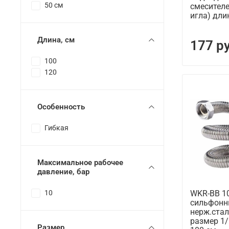
50 см
смесителе
игла) дли
Длина, см
177 р
100
120
Особенность
Гибкая
Максимальное рабочее
давление, бар
WKR-BB 1
10
сильфонн
нерж.стал
размер 1/
Размер