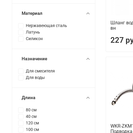
Материал
Шланг вод
Нержавеющая сталь
вн
Латунь
227 р
Силикон
Назначение
Для смесителя
Для воды
Длина
80 см
40 см
120 см
WKR-ZKM1
100 см
Подводка