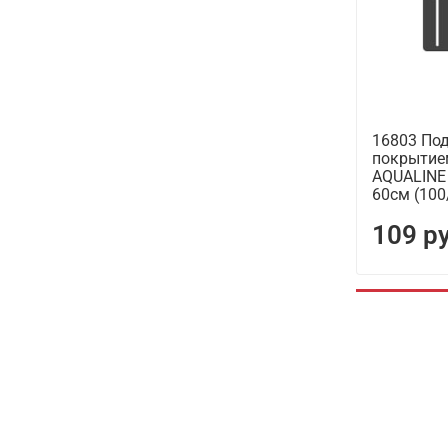
16803 По
покрытие
AQUALINE
60см (100
109 р