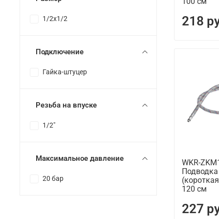
100 см
218 р
1/2х1/2
Подключение
Гайка-штуцер
Резьба на впуске
1/2"
Максимальное давление
WKR-ZKM1
Подводка
20 бар
(короткая
120 см
227 р