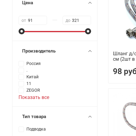
Цена
—
от
до
Производитель
Шланг д/
см (2шт в
Россия
98 ру
.
Китай
11
ZEGOR
Показать все
Тип товара
Подводка