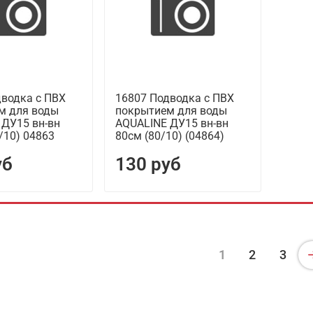
дводка с ПВХ
16807 Подводка с ПВХ
м для воды
покрытием для воды
 ДУ15 вн-вн
AQUALINE ДУ15 вн-вн
/10) 04863
80см (80/10) (04864)
уб
130 руб
1
2
3