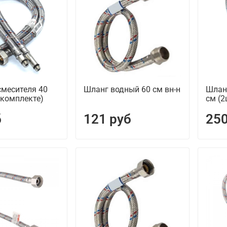
смесителя 40
Шланг водный 60 см вн-н
Шлан
 комплекте)
см (2
б
121 руб
250