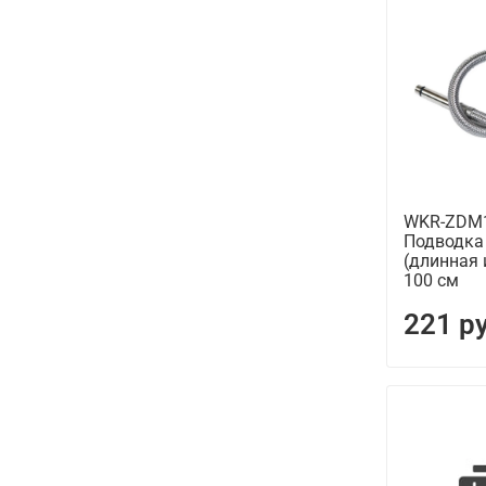
WKR-ZDM1
Подводка
(длинная 
100 см
221 р