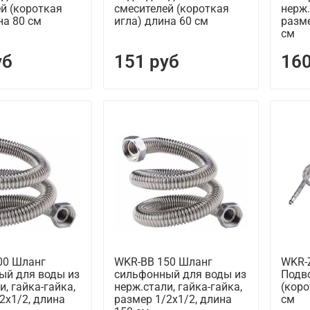
й (короткая
смесителей (короткая
нерж.
на 80 см
игла) длина 60 см
разме
см
уб
151 руб
160
00 Шланг
WKR-BB 150 Шланг
WKR-
ый для воды из
сильфонный для воды из
Подв
и, гайка-гайка,
нерж.стали, гайка-гайка,
(коро
2х1/2, длина
размер 1/2х1/2, длина
см