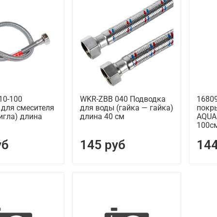
0-100
WKR-ZBB 040 Подводка
1680
 для смесителя
для воды (гайка — гайка)
покр
игла) длина
длина 40 см
AQUA
100см
уб
145 руб
144