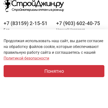
+7 (83159) 2-15-51
+7 (903) 602-40-75
Бор
Нижний Новгород
Продолжая использовать наш сайт, вы даете согласие
Оставайтесь на связи
на обработку файлов cookie, которые обеспечивают
правильную работу сайта и соглашаетесь с нашей
Политикой безопасности
Понятно
Главная
Поиск
Корзина
Профиль
О магазине