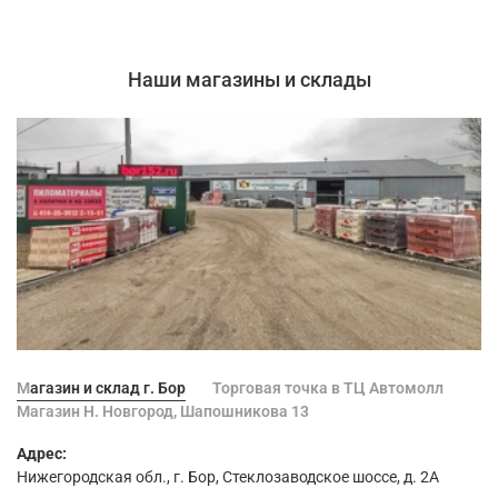
Цвет Белый
Наши магазины и склады
Вяжущее Гипс
Максимальный размер зерна, мм 0.2
Время начала схватывания не ранее, мин 90
Рекомендуемая толщина слоя, мм 0.5–3
Расход смеси при толщине слоя 1 мм, кг/м² 1.3
Прочность сцепления с основанием не менее, МПа 0.4
Температура проведения работ, °С от +5 до +30
Температура эксплуатации, °С от +5 до +50
Магазин и склад г. Бор
Торговая точка в ТЦ Автомолл
Срок годности в неповрежденной оригинальной
Магазин Н. Новгород, Шапошникова 13
упаковке 9 месяцев со дня изготовления
Адрес:
Нижегородская обл., г. Бор, Стеклозаводское шоссе, д. 2А