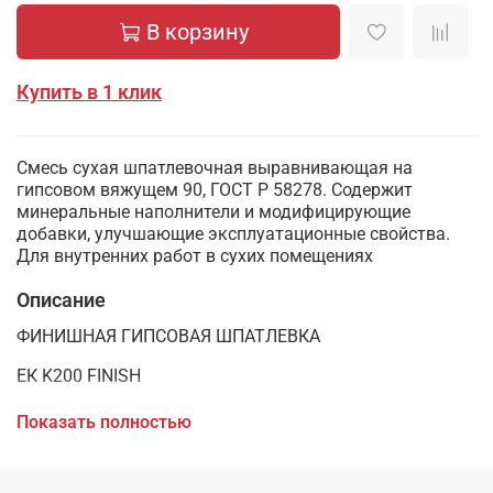
В корзину
Купить в 1 клик
Смесь сухая шпатлевочная выравнивающая на
гипсовом вяжущем 90, ГОСТ Р 58278. Содержит
минеральные наполнители и модифицирующие
добавки, улучшающие эксплуатационные свойства.
Для внутренних работ в сухих помещениях
Описание
ФИНИШНАЯ ГИПСОВАЯ ШПАТЛЕВКА
ЕК K200 FINISH
Смесь сухая шпатлевочная выравнивающая на
Показать полностью
гипсовом вяжущем 90, ГОСТ Р 58278-2018. Содержит
минеральные наполнители и модифицирующие
добавки, улучшающие эксплуатационные свойства.